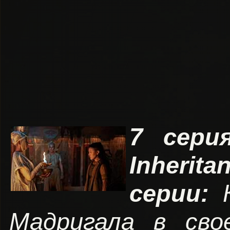
7 сери
Inherit
серии:
Мадригала в сво