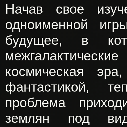
Начав свое изуч
одноименной игр
будущее, в ко
межгалактическ
космическая эра
фантастикой, т
проблема приход
землян под вид