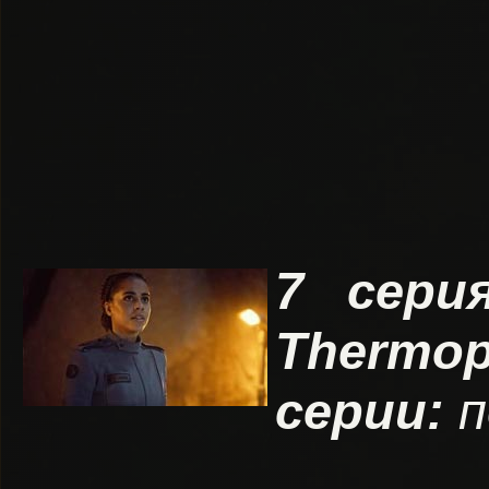
7 сери
Thermo
серии:
п