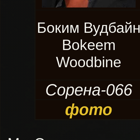
Боким Вудбай
Bokeem
Woodbine
Сорена-066
фото