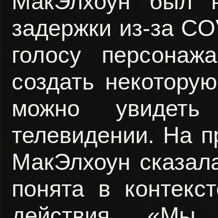
МакЭлхоун был н
задержки из-за CO
голосу персонаж
создать некоторую
можно увидет
телевидении. На п
МакЭлхоун сказала
понята в контекс
действия. «Мы 