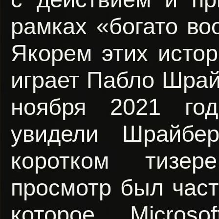
рамках «богато во
Якорем этих истор
играет Пабло Шрай
ноября 2021 год
увидели Шрайб
коротком тизер
просмотр был част
которое Microso