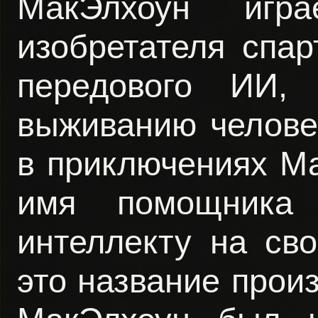
МакЭлхоун игр
изобретателя спар
передового ИИ,
выживанию челове
в приключениях Ма
имя помощника M
интеллекту на св
это название прои